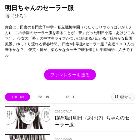
明日ちゃんのセーラー服
博（ひろ）
舞台は、田舎の名門女子中学・私立蠟梅学園（わたくしりつろうばいがくえ
ん)。 この学園のセーラー服を着ることが「夢」だった明日小路（あけびこみ
ち）。 少女の「夢」の中学生ライフがついに始まる♪ 広がる、緑豊かな田園
風景。ゆっくり流れる青春時間。 田舎×中学生×セーラー服「友達１００人出
来るかな？」 俊英・博が、柔らかなタッチで贈る優しい学園物語…入学です
♪♪
ファンレターを送る
118 - 69
68 - 19
18 - 1
1話から
2026/07/17
[第90話] 明日（あけび）ちゃんのセ
ーラー服
2026/06/05