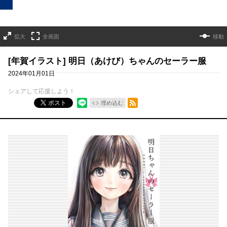
拡大
全画面
移動
[年賀イラスト] 明日（あけび）ちゃんのセーラー服
2024年01月01日
シェアして応援しよう！
RSSフィード
ポスト
埋め込む