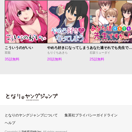
こういうのがいい
やめろ好きになってしまう
あなた達それでも先生ですかっ！
双龍
もりぐちあきら
石坂リューダイ
35話無料
20話無料
25話無料
となりのヤングジャンプ
となりのヤングジャンプについて
集英社プライバシーガイドライン
ヘルプ
Copyright ©
SHUEISHA Inc.
All rights reserved.