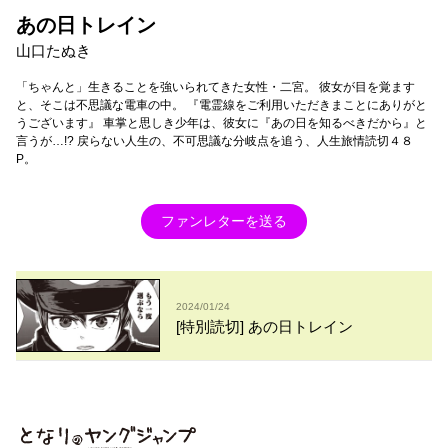
あの日トレイン
山口たぬき
「ちゃんと」生きることを強いられてきた女性・二宮。 彼女が目を覚ます
と、そこは不思議な電車の中。 『電霊線をご利用いただきまことにありがと
うございます』 車掌と思しき少年は、彼女に『あの日を知るべきだから』と
言うが…!? 戻らない人生の、不可思議な分岐点を追う、人生旅情読切４８
P。
ファンレターを送る
2024/01/24
[特別読切] あの日トレイン
となりのヤングジャンプ