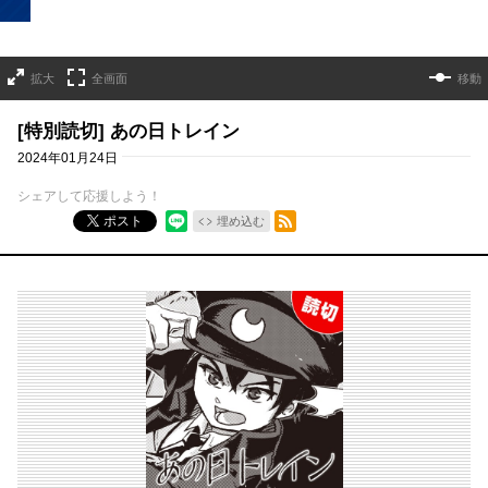
拡大
全画面
移動
[特別読切] あの日トレイン
2024年01月24日
シェアして応援しよう！
RSSフィード
ポスト
埋め込む