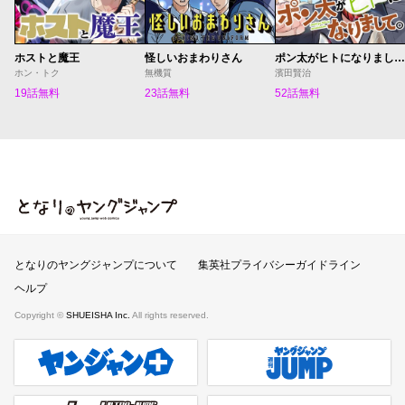
ホストと魔王
怪しいおまわりさん
ポン太がヒトになりまして。
ホン・トク
無機質
濱田賢治
19話無料
23話無料
52話無料
となりのヤングジャンプ
となりのヤングジャンプについて
集英社プライバシーガイドライン
ヘルプ
Copyright ©
SHUEISHA Inc.
All rights reserved.
ヤンジャンプラス
週刊ヤングジャンプ公式サイト