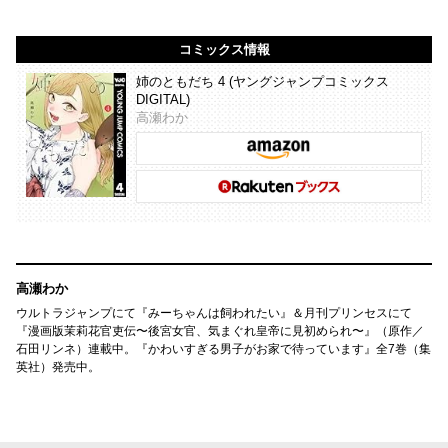
コミックス情報
姉のともだち 4 (ヤングジャンプコミックス
DIGITAL)
高瀬わか
高瀬わか
ウルトラジャンプにて『みーちゃんは飼われたい』＆月刊プリンセスにて
『漫画版茉莉花官吏伝〜後宮女官、気まぐれ皇帝に見初められ〜』（原作／
石田リンネ）連載中。『かわいすぎる男子がお家で待っています』全7巻（集
英社）発売中。