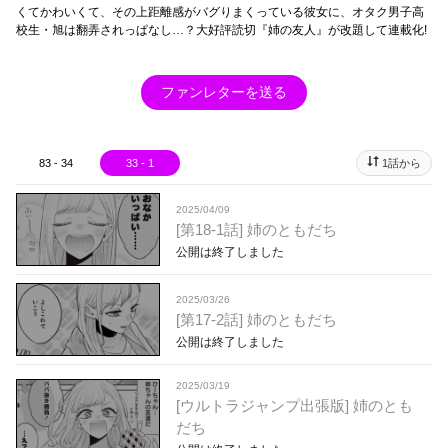
くてかわいくて、その上距離感がバグりまくっている彼女に、オタク男子高
校生・旭は翻弄されっぱなし…？大好評読切『姉の友人』が改題して連載化!
ファンレターを送る
83 - 34
33 - 1
1話から
2025/04/09
[第18-1話] 姉のともだち
公開は終了しました
2025/03/26
[第17-2話] 姉のともだち
公開は終了しました
2025/03/19
[ウルトラジャンプ出張版] 姉のとも
だち