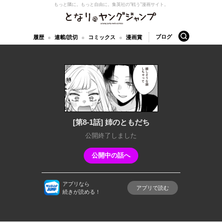
もっと隣に。もっと自由に。
集英社の“戦う”漫画サイト。
となりのヤングジャンプ
検索
ブログ
履歴
連載/読切
コミックス
漫画賞
[第8-1話] 姉のともだち
公開終了しました
公開中の話へ
アプリなら
アプリで読む
続きが読める！