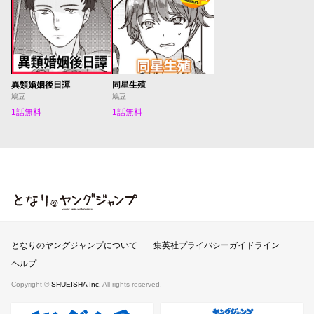
異類婚姻後日譚
同星生殖
鳩豆
鳩豆
1話無料
1話無料
となりのヤングジャンプ
となりのヤングジャンプについて
集英社プライバシーガイドライン
ヘルプ
Copyright ©
SHUEISHA Inc.
All rights reserved.
ヤンジャンプラス
週刊ヤングジャンプ公式サイト