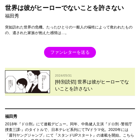
世界は彼がヒーローでないことを許さない
福田秀
突如訪れた世界の危機。たったひとりの一般人の犠牲によって救われたもの
の、遺された家族が抱えた感情は…。
ファンレターを送る
2024/05/31
[特別読切] 世界は彼がヒーローでな
いことを許さない
福田秀
2018年『ドロ刑』にて連載デビュー。同年、中島健人主演『ドロ刑 -警視庁
捜査三課-』のタイトルで、日本テレビ系列にてTVドラマ化。2020年には
「週刊ヤングジャンプ」にて『スタンドUPスタート』の連載を開始。こちら