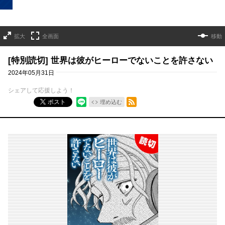
拡大
全画面
移動
[特別読切] 世界は彼がヒーローでないことを許さない
2024年05月31日
シェアして応援しよう！
RSSフィード
ポスト
埋め込む