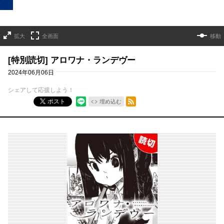
拡大
全画面
移動
[特別読切] アロワナ・ランデヴー
2024年06月06日
シェアして応援しよう！
RSSフィード
ポスト
埋め込む