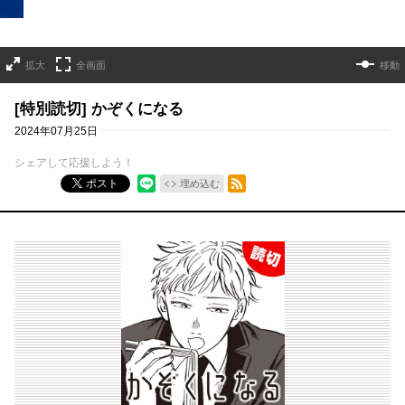
拡大
全画面
移動
[特別読切] かぞくになる
2024年07月25日
シェアして応援しよう！
RSSフィード
ポスト
埋め込む