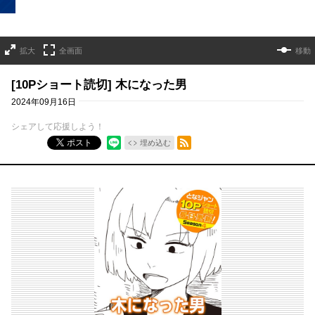
拡大
全画面
移動
[10Pショート読切] 木になった男
2024年09月16日
シェアして応援しよう！
RSSフィード
ポスト
埋め込む