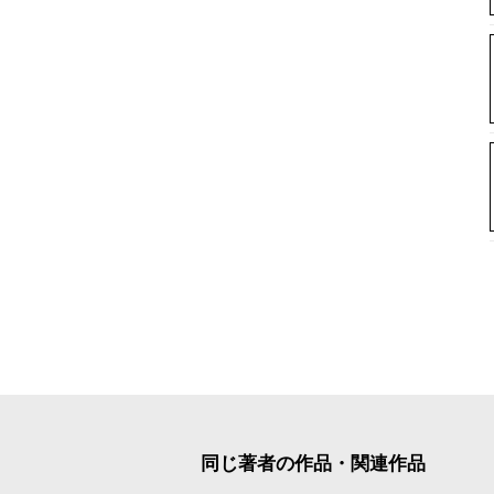
同じ著者の作品・関連作品