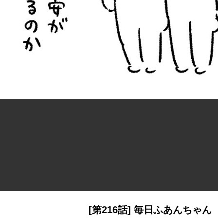
[第216話] 毎日ふあんちゃん