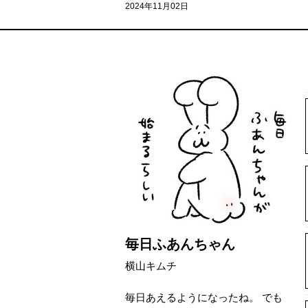
2024年11月02日
毎日ふあんちゃん
横山キムチ
毎日あえるようになったね。 でも