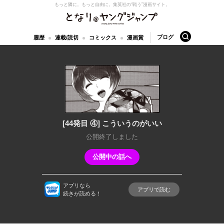
もっと隣に。もっと自由に。
集英社の“戦う”漫画サイト。
となりのヤングジャンプ
検索
ブログ
履歴
連載/読切
コミックス
漫画賞
[44発目 ④] こういうのがいい
公開終了しました
公開中の話へ
アプリなら
アプリで読む
続きが読める！