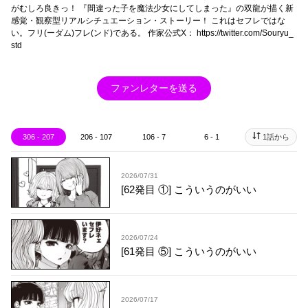
がむしろ良きっ！ 『間違った子を魔法少女にしてしまった』の双龍が描く新
感覚・観察型リアルシチュエーション・ストーリー！ これはセフレではな
い。フリ(ーダム)フレ(ンド)である。 作家公式X： https://twitter.com/Souryu_
std
ファンレターを送る
306 - 207
206 - 107
106 - 7
6 - 1
1話から
2026/07/31
[62発目 ①] こういうのがいい
2026/07/24
[61発目 ⑤] こういうのがいい
2026/07/17