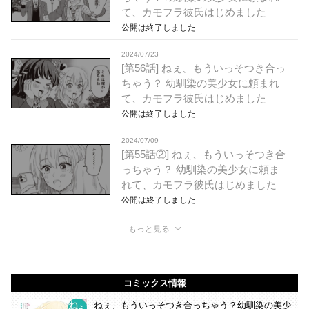
て、カモフラ彼氏はじめました
公開は終了しました
2024/07/23
[第56話] ねぇ、もういっそつき合っ
ちゃう？ 幼馴染の美少女に頼まれ
て、カモフラ彼氏はじめました
公開は終了しました
2024/07/09
[第55話②] ねぇ、もういっそつき合
っちゃう？ 幼馴染の美少女に頼ま
れて、カモフラ彼氏はじめました
公開は終了しました
もっと見る
コミックス情報
ねぇ、もういっそつき合っちゃう？幼馴染の美少