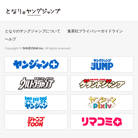
となりのヤングジャンプ
となりのヤングジャンプについて
集英社プライバシーガイドライン
ヘルプ
Copyright ©
SHUEISHA Inc.
All rights reserved.
ヤンジャンプラス
週刊ヤングジャンプ公式サイト
ウルトラジャンプ
グランドジャンプ
異世界ヤンジャン
ヤンジャンpixiv
ジャンプTOON
リマコミ＋