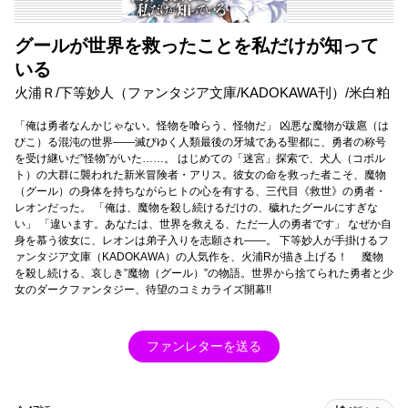
グールが世界を救ったことを私だけが知って
いる
火浦Ｒ/下等妙人（ファンタジア文庫/KADOKAWA刊）/米白粕
「俺は勇者なんかじゃない。怪物を喰らう、怪物だ」 凶悪な魔物が跋扈（は
びこ）る混沌の世界――滅びゆく人類最後の牙城である聖都に、勇者の称号
を受け継いだ”怪物”がいた……。 はじめての「迷宮」探索で、犬人（コボル
ト）の大群に襲われた新米冒険者・アリス。彼女の命を救った者こそ、魔物
（グール）の身体を持ちながらヒトの心を有する、三代目《救世》の勇者・
レオンだった。 「俺は、魔物を殺し続けるだけの、穢れたグールにすぎな
い」 「違います。あなたは、世界を救える、ただ一人の勇者です」 なぜか自
身を慕う彼女に、レオンは弟子入りを志願され――。 下等妙人が手掛けるフ
ァンタジア文庫（KADOKAWA）の人気作を、火浦Rが描き上げる！ 魔物
を殺し続ける、哀しき”魔物（グール）”の物語。世界から捨てられた勇者と少
女のダークファンタジー、待望のコミカライズ開幕!!
ファンレターを送る