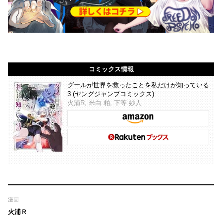
コミックス情報
グールが世界を救ったことを私だけが知っている
3 (ヤングジャンプコミックス)
火浦R, 米白 粕, 下等 妙人
漫画
火浦Ｒ