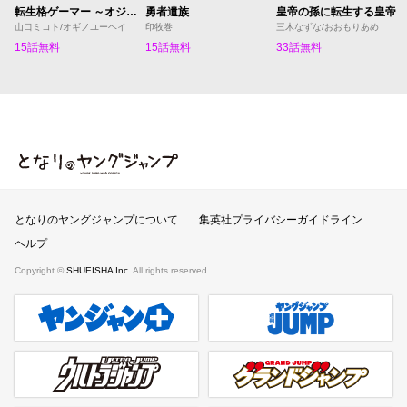
転生格ゲーマー ～オジでも勝てる異世界攻略～
勇者遺族
皇帝の孫に転生する皇帝
山口ミコト/オギノユーヘイ
印牧巻
三木なずな/おおもりあめ
15話無料
15話無料
33話無料
となりのヤングジャンプ
となりのヤングジャンプについて
集英社プライバシーガイドライン
ヘルプ
Copyright ©
SHUEISHA Inc.
All rights reserved.
ヤンジャンプラス
週刊ヤングジャンプ公式サイト
ウルトラジャンプ
グランドジャンプ