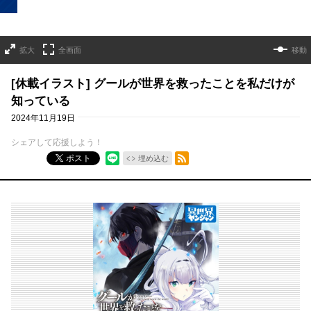
拡大
全画面
移動
[休載イラスト] グールが世界を救ったことを私だけが
知っている
2024年11月19日
シェアして応援しよう！
RSSフィード
ポスト
埋め込む