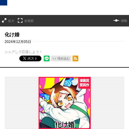
拡大
全画面
移動
化け婚
2024年12月05日
シェアして応援しよう！
RSSフィード
ポスト
埋め込む