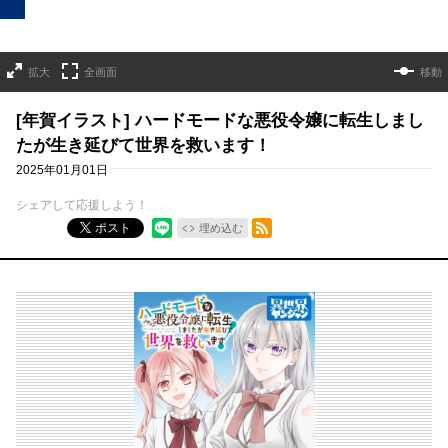
拡大
全画面
移動
[年賀イラスト] ハードモードな悪役令嬢に転生しまし
たが生き延びて世界を救います！
2025年01月01日
シェアして応援しよう！
RSSフィード
ポスト
埋め込む