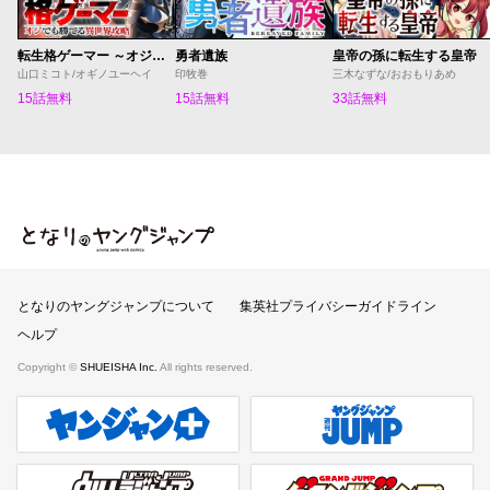
転生格ゲーマー ～オジでも勝てる異世界攻略～
勇者遺族
皇帝の孫に転生する皇帝
山口ミコト/オギノユーヘイ
印牧巻
三木なずな/おおもりあめ
15話無料
15話無料
33話無料
となりのヤングジャンプ
となりのヤングジャンプについて
集英社プライバシーガイドライン
ヘルプ
Copyright ©
SHUEISHA Inc.
All rights reserved.
ヤンジャンプラス
週刊ヤングジャンプ公式サイト
ウルトラジャンプ
グランドジャンプ