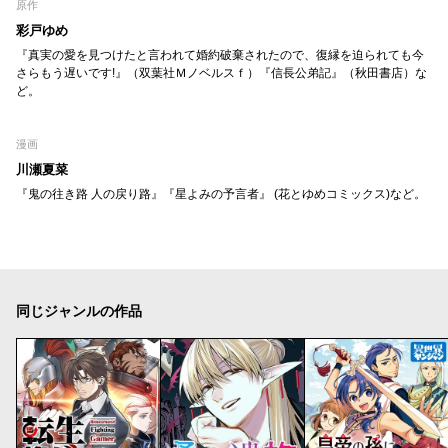
原作
彩戸ゆめ
『真実の愛を見つけたと言われて婚約破棄されたので、復縁を迫られても今
さらもう遅いです!』（双葉社Ｍノベルスｆ）『信長公弟記』（秋田書店）な
ど。
漫画
川瀬夏菜
『鬼の往き路 人の戻り路』『星よみの予言者』 (花とゆめコミックス)など。
同じジャンルの作品