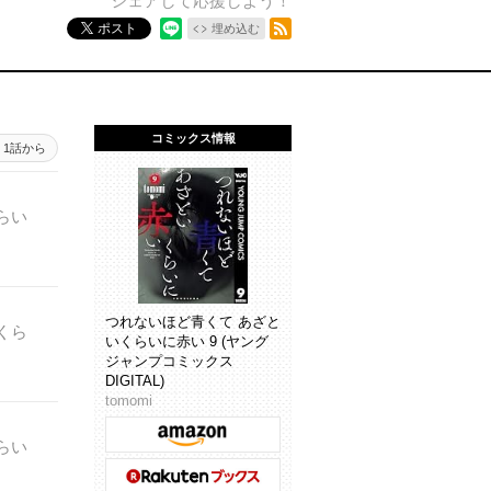
シェアして応援しよう！
RSSフィード
ポスト
埋め込む
コミックス情報
1話から
らい
つれないほど青くて あざと
くら
いくらいに赤い 9 (ヤング
ジャンプコミックス
DIGITAL)
tomomi
らい