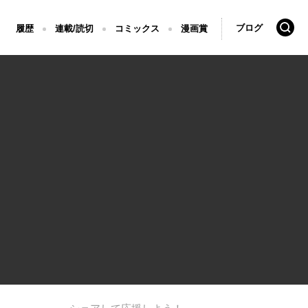
検索
ブログ
履歴
連載/読切
コミックス
漫画賞