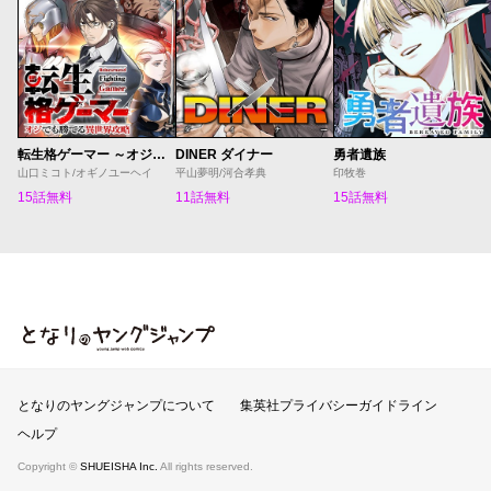
転生格ゲーマー ～オジでも勝てる異世界攻略～
DINER ダイナー
勇者遺族
山口ミコト/オギノユーヘイ
平山夢明/河合孝典
印牧巻
15話無料
11話無料
15話無料
となりのヤングジャンプ
となりのヤングジャンプについて
集英社プライバシーガイドライン
ヘルプ
Copyright ©
SHUEISHA Inc.
All rights reserved.