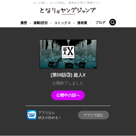
もっと隣に。もっと自由に。
集英社の“戦う”漫画サイト。
となりのヤングジャンプ
検索
ブログ
履歴
連載/読切
コミックス
漫画賞
[第59話③] 超人X
公開終了しました
公開中の話へ
アプリなら
アプリで読む
続きが読める！