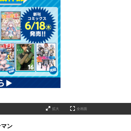
拡大
全画面
ンマン