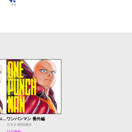
ワンパンマン描き下ろしGifアニメーション
ワンパンマン 番外編
ＯＮＥ/村田雄介
11話無料