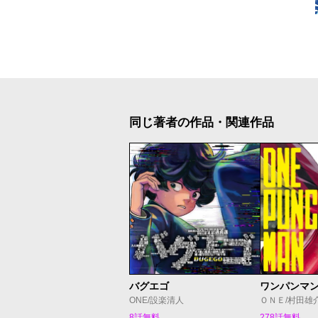
同じ著者の作品・関連作品
バグエゴ
ワンパンマ
ONE/設楽清人
ＯＮＥ/村田雄
8話無料
278話無料