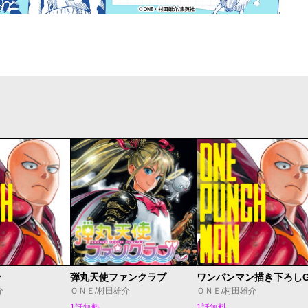
ン
弾丸天使ファンクラブ
介
ＯＮＥ/村田雄介
ＯＮＥ/村田雄介
1話無料
1話無料