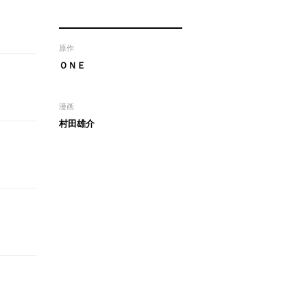
原作
ＯＮＥ
漫画
村田雄介