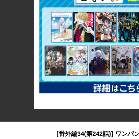
[番外編34(第242話)] ワンパ