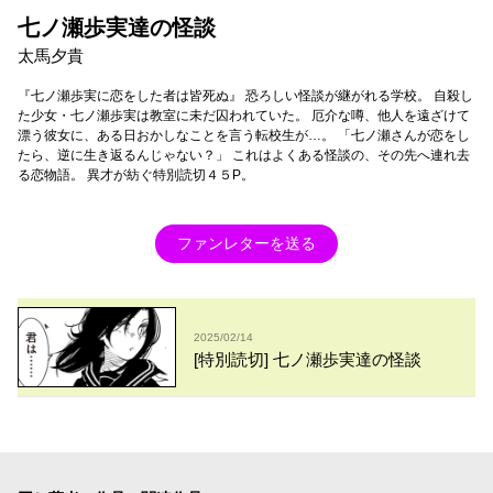
七ノ瀬歩実達の怪談
太馬夕貴
『七ノ瀬歩実に恋をした者は皆死ぬ』 恐ろしい怪談が継がれる学校。 自殺し
た少女・七ノ瀬歩実は教室に未だ囚われていた。 厄介な噂、他人を遠ざけて
漂う彼女に、ある日おかしなことを言う転校生が…。 「七ノ瀬さんが恋をし
たら、逆に生き返るんじゃない？」 これはよくある怪談の、その先へ連れ去
る恋物語。 異才が紡ぐ特別読切４５P。
ファンレターを送る
2025/02/14
[特別読切] 七ノ瀬歩実達の怪談