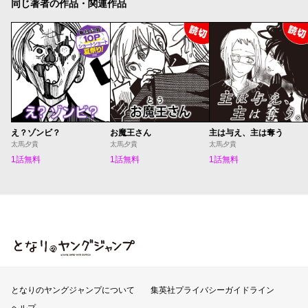
同じ著者の作品・関連作品
え？ゾンビ？
お魔王さん
主は与え、主は奪う
太馬夕貴
太馬夕貴
太馬夕貴
1話無料
1話無料
1話無料
となりのヤングジャンプ
となりのヤングジャンプについて
集英社プライバシーガイドライン