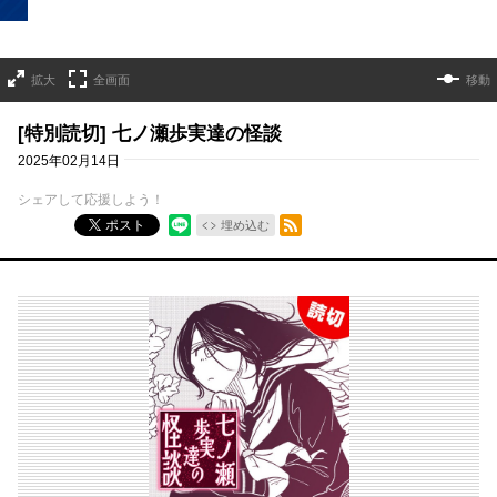
拡大
全画面
移動
[特別読切] 七ノ瀬歩実達の怪談
2025年02月14日
シェアして応援しよう！
RSSフィード
ポスト
埋め込む