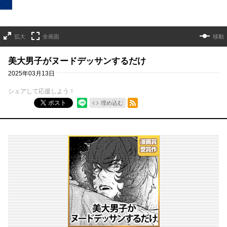
拡大
全画面
移動
美大男子がヌードデッサンするだけ
2025年03月13日
シェアして応援しよう！
RSSフィード
ポスト
埋め込む