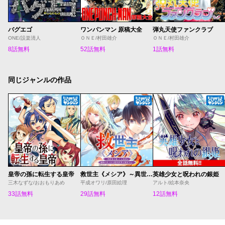
バグエゴ
ワンパンマン 原稿大全
弾丸天使ファンクラブ
ONE/設楽清人
ＯＮＥ/村田雄介
ＯＮＥ/村田雄介
8話無料
52話無料
1話無料
同じジャンルの作品
皇帝の孫に転生する皇帝
救世主《メシア》～異世界を救った元勇者が魔物のあふれる現実世界を無双する～
英雄少女と呪われの銀姫
三木なずな/おおもりあめ
平成オワリ/原田絵理
アルト/絵本奈央
33話無料
29話無料
12話無料