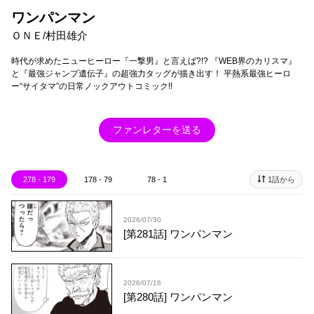
ワンパンマン
ＯＮＥ/村田雄介
時代が求めたニューヒーロー『一撃男』と言えば?!? 『WEB界のカリスマ』
と『最強ジャンプ遺伝子』の超強力タッグが描き出す！ 平熱系最強ヒーロ
ー“サイタマ”の日常ノックアウトコミック!!
ファンレターを送る
278 - 179
178 - 79
78 - 1
1話から
2026/07/30
[第281話] ワンパンマン
2026/07/16
[第280話] ワンパンマン