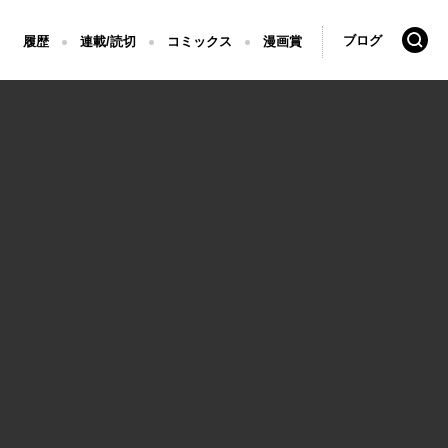
検索
ブログ
履歴
連載/読切
コミックス
漫画賞