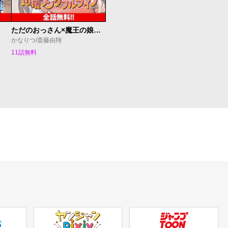
ただのおっさん×魔王の娘の辺境ワンダフルライフ
かなりつ/斎藤由翔
11話無料
ヤンジャンpixiv
ジャンプTOON