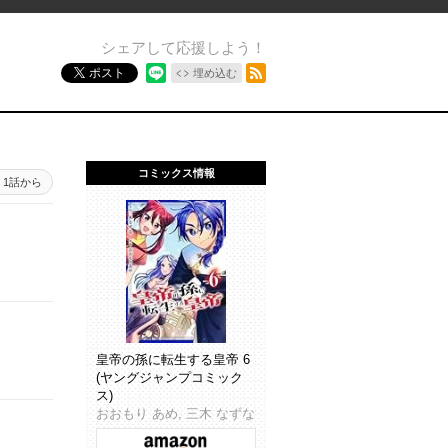
シェアして応援しよう！
RSSフィード
ポスト
埋め込む
コミックス情報
1話から
皇帝の孫に転生する皇帝 6
(ヤングジャンプコミック
ス)
おおもり あめ, 三木 なずな