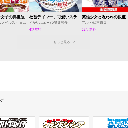
転生アラサー女子の異世改活 政略結婚は嫌なので、雑学知識で楽しい改革ライフを決行しちゃいます！
社畜テイマー、可愛いスライムのおかげで無自覚なまま無双する～うっかり国内トップの配信に映り込んで最強がバレました～
英雄少女と呪われの銀姫
清水ゆりか（HJノベルス）/日野彰/すざく
すかいふぁーむ/染井惣介
アルト/絵本奈央
4話無料
12話無料
もっと見る
ルプ
ラジャンプ
グランドジャンプ
異世界ヤンジャン