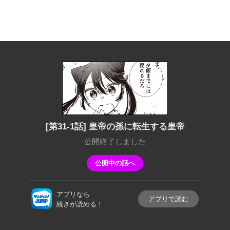
[第31-1話] 皇帝の孫に転生する皇帝
公開終了しました
公開中の話へ
アプリなら
アプリで読む
続きが読める！