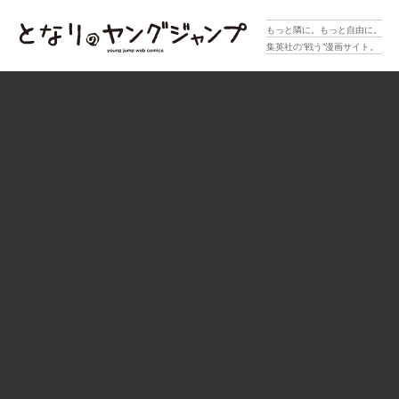
となりのヤングジャンプ
もっと隣に。もっと自由に。
集英社の“戦う”漫画サイト。