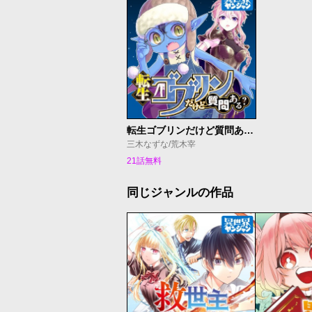
転生ゴブリンだけど質問ある？
三木なずな/荒木宰
21話無料
同じジャンルの作品