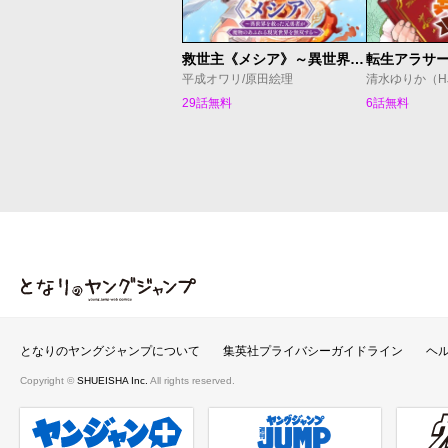
救世主《メシア》～異世界を救った元勇者が魔物のあふれる現実世界を無双する～
平成オワリ/原田絵理
29話無料
6話無料
となりのヤングジャンプ
となりのヤングジャンプについて
集英社プライバシーガイドライン
ヘ
Copyright ©
SHUEISHA Inc.
All rights reserved.
ヤンジャンプラス
週刊ヤングジャンプ公式サイト
ウルト