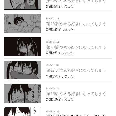
[第20話]やめろ好きになってしまう
公開は終了しました
2025/07/18
[第19話]やめろ好きになってしまう
公開は終了しました
2025/07/11
[第18話]やめろ好きになってしまう
公開は終了しました
2025/07/04
[第17話]やめろ好きになってしまう
公開は終了しました
2025/06/27
[第16話]やめろ好きになってしまう
公開は終了しました
2025/06/20