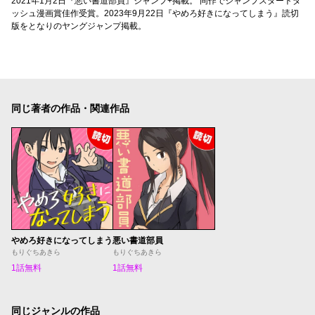
2021年1月2日『悪い書道部員』ジャンプ+掲載。 同作でジャンプスタートダ
ッシュ漫画賞佳作受賞。2023年9月22日『やめろ好きになってしまう』読切
版をとなりのヤングジャンプ掲載。
同じ著者の作品・関連作品
やめろ好きになってしまう
悪い書道部員
もりぐちあきら
もりぐちあきら
1話無料
1話無料
同じジャンルの作品