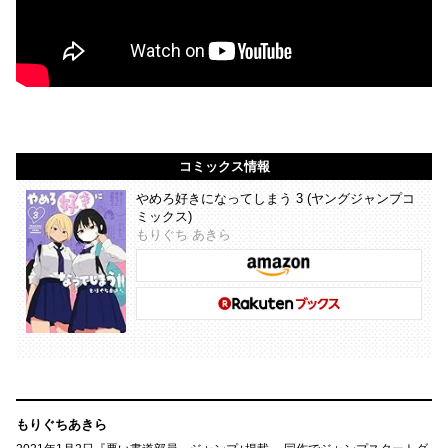
コミックス情報
やめろ好きになってしまう 3 (ヤングジャンプコ
ミックス)
もりぐち あきら
もりぐちあきら