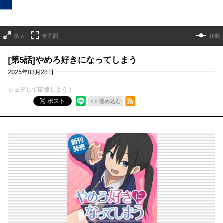
拡大
全画面
移動
[第5話]やめろ好きになってしまう
2025年03月28日
シェアして応援しよう！
RSSフィード
ポスト
埋め込む