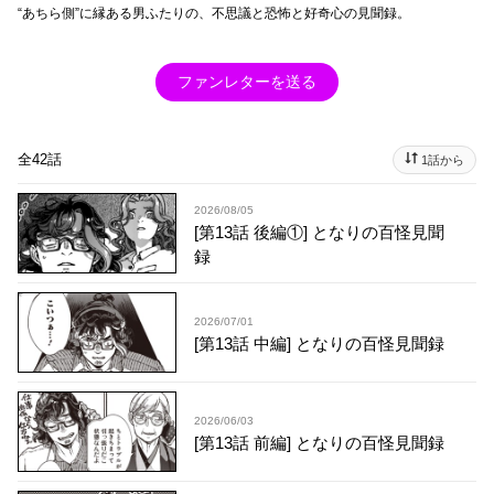
“あちら側”に縁ある男ふたりの、不思議と恐怖と好奇心の見聞録。
ファンレターを送る
全42話
1話から
2026/08/05
[第13話 後編①] となりの百怪見聞
録
2026/07/01
[第13話 中編] となりの百怪見聞録
2026/06/03
[第13話 前編] となりの百怪見聞録