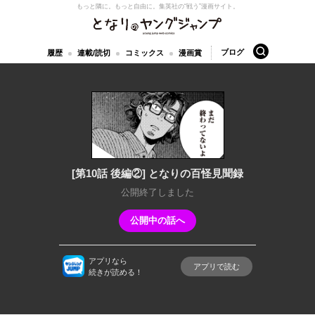
もっと隣に。もっと自由に。
集英社の“戦う”漫画サイト。
となりのヤングジャンプ
検索
ブログ
履歴
連載/読切
コミックス
漫画賞
[第10話 後編②] となりの百怪見聞録
公開終了しました
公開中の話へ
アプリなら
アプリで読む
続きが読める！