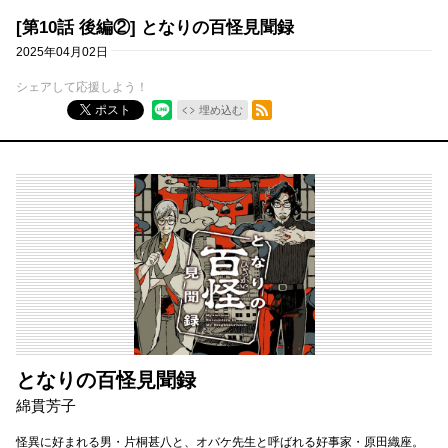
[第10話 後編②] となりの百怪見聞録
2025年04月02日
シェアして応援しよう！
RSSフィード
ポスト
埋め込む
となりの百怪見聞録
綿貫芳子
怪異に好まれる男・片桐甚八と、オバケ先生と呼ばれる好事家・原田織座。