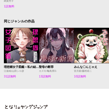
綿貫芳子
1話無料
同じジャンルの作品
理想郷女子図鑑～私の結婚生活、とっても幸せです～
聖母の断罪
みんな〇んじゃえ
江坂純/山田シロ彦
カズキ/亀島潤斗
宮月新/藤村緋二
31話無料
13話無料
10話無料