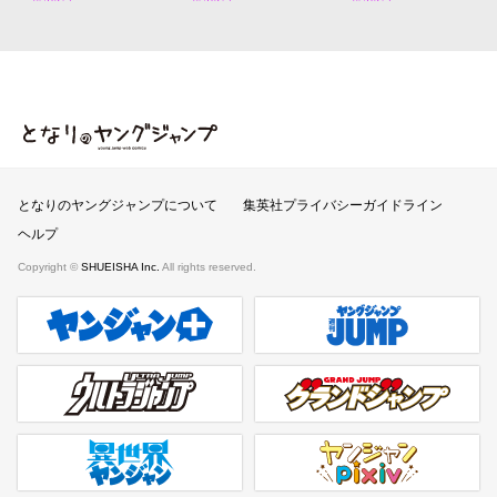
となりのヤングジャンプ
となりのヤングジャンプについて
集英社プライバシーガイドライン
ヘルプ
Copyright ©
SHUEISHA Inc.
All rights reserved.
ヤンジャンプラス
週刊ヤングジャンプ公式サイト
ウルトラジャンプ
グランドジャンプ
異世界ヤンジャン
ヤンジャンpixiv