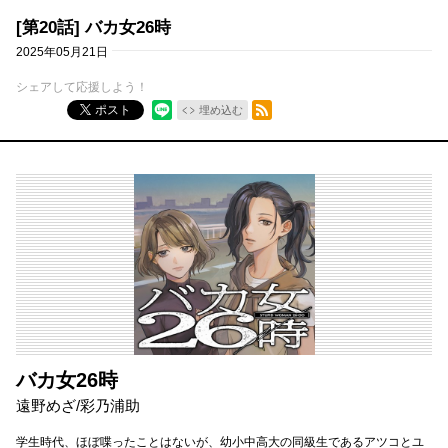
[第20話] バカ女26時
2025年05月21日
シェアして応援しよう！
RSSフィード
ポスト
埋め込む
バカ女26時
遠野めざ/彩乃浦助
学生時代、ほぼ喋ったことはないが、幼小中高大の同級生であるアツコとユ