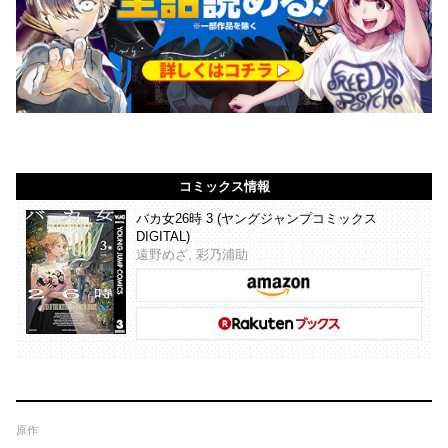
コミックス情報
バカ女26時 3 (ヤングジャンプコミックス
DIGITAL)
遠野めざ, 彩乃浦助
原作