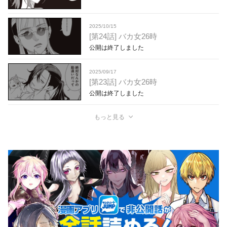
2025/10/15
[第24話] バカ女26時
公開は終了しました
2025/09/17
[第23話] バカ女26時
公開は終了しました
もっと見る