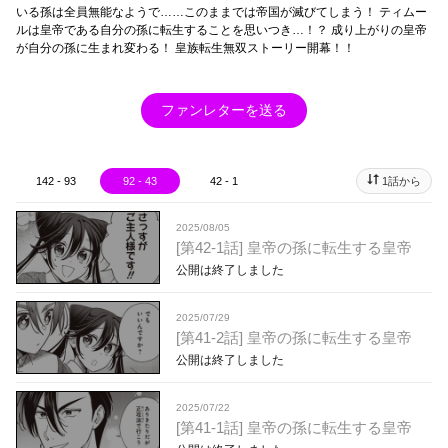
いる孫は全員無能なようで……このままでは帝国が滅びてしまう！ ティムー
ルは皇帝である自分の孫に転生することを思いつき…！？ 成り上がりの皇帝
が自分の孫に生まれ変わる！ 皇族転生無双ストーリー開幕！！
ファンレターを送る
142 - 93
92 - 43
42 - 1
1話から
2025/08/05
[第42-1話] 皇帝の孫に転生する皇帝
公開は終了しました
2025/07/29
[第41-2話] 皇帝の孫に転生する皇帝
公開は終了しました
2025/07/22
[第41-1話] 皇帝の孫に転生する皇帝