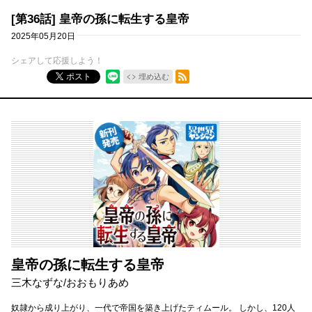
[第36話] 皇帝の孫に転生する皇帝
2025年05月20日
シェアして応援しよう！
RSSフィード
ポスト
埋め込む
皇帝の孫に転生する皇帝
三木なずな/おおもりあめ
奴隷から成り上がり、一代で帝国を築き上げたティムール。 しかし、120人