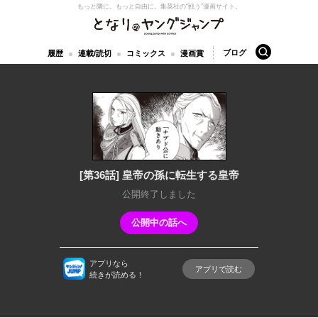
もっと隣に。もっと自由に。
集英社の“戦う”漫画サイト。
となりのヤングジャンプ
検索
ブログ
履歴
連載/読切
コミックス
漫画賞
[第36話] 皇帝の孫に転生する皇帝
公開終了しました
公開中の話へ
アプリなら
アプリで読む
続きが読める！