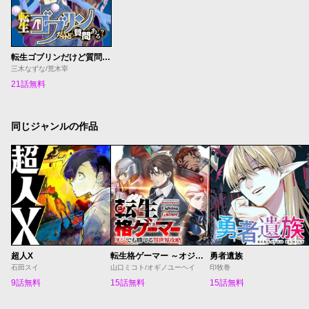
転生ゴブリンだけど質問ある？
三木なずな/荒木宰
21話無料
同じジャンルの作品
超人X
転生格ゲーマー ～オジでも勝てる異世界攻略～
勇者遺族
石田スイ
山口ミコト/オギノユーヘイ
印牧巻
9話無料
15話無料
15話無料