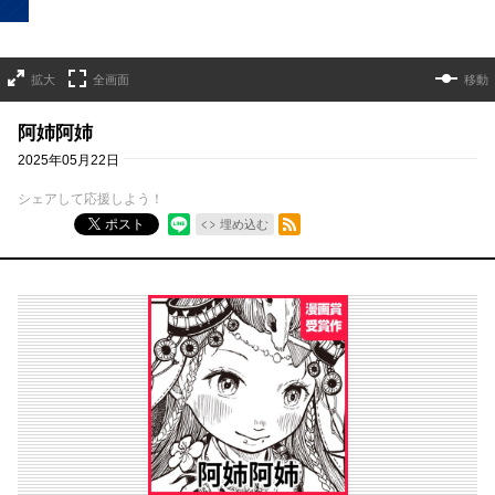
拡大
全画面
移動
阿姉阿姉
2025年05月22日
シェアして応援しよう！
RSSフィード
ポスト
埋め込む