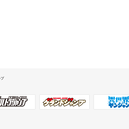
ルプ
ラジャンプ
グランドジャンプ
異世界ヤンジャン