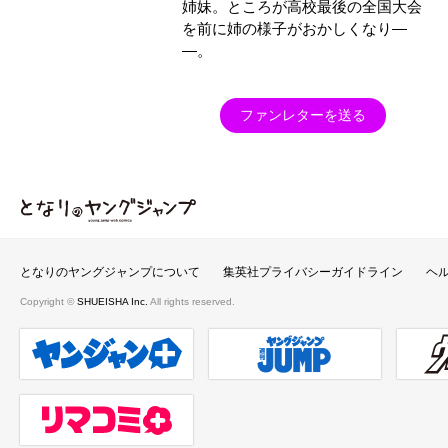
姉妹。ところが高校最後の全国大会
を前に姉の様子がおかしくなり―
―。
ファンレターを送る
となりのヤングジャンプ
となりのヤングジャンプについて
集英社プライバシーガイドライン
ヘ
Copyright ©
SHUEISHA Inc.
All rights reserved.
ヤンジャンプラス
週刊ヤングジャンプ公式サイト
ウルト
リマコミ＋