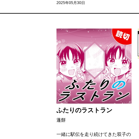
2025年05月30日
ふたりのラストラン
蓬餅
一緒に駅伝を走り続けてきた双子の