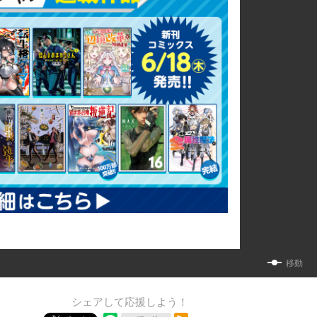
移動
シェアして応援しよう！
RSSフィード