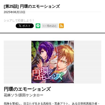
[第25話] 円環のエモーションズ
2025年06月13日
シェアして応援しよう！
RSSフィード
ポスト
埋め込む
円環のエモーションズ
花林ソラ/原田ケンタロー
危険を警戒し、目立たず生きる高校生・荒倉アラト。 ある日突然異能力者・