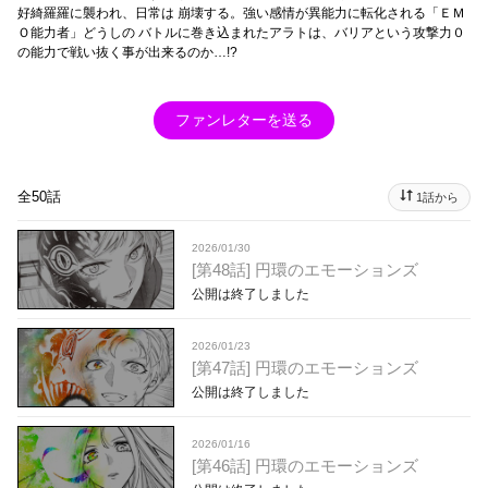
好綺羅羅に襲われ、日常は 崩壊する。強い感情が異能力に転化される「ＥＭ
Ｏ能力者」どうしの バトルに巻き込まれたアラトは、バリアという攻撃力０
の能力で戦い抜く事が出来るのか…!?
ファンレターを送る
全50話
1話から
2026/01/30
[第48話] 円環のエモーションズ
公開は終了しました
2026/01/23
[第47話] 円環のエモーションズ
公開は終了しました
2026/01/16
[第46話] 円環のエモーションズ