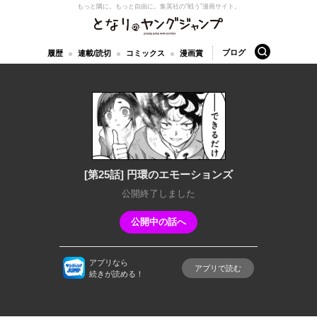
もっと隣に。もっと自由に。
集英社の“戦う”漫画サイト。
となりのヤングジャンプ
検索
ブログ
履歴
連載/読切
コミックス
漫画賞
[第25話] 円環のエモーションズ
公開終了しました
公開中の話へ
アプリなら
アプリで読む
続きが読める！