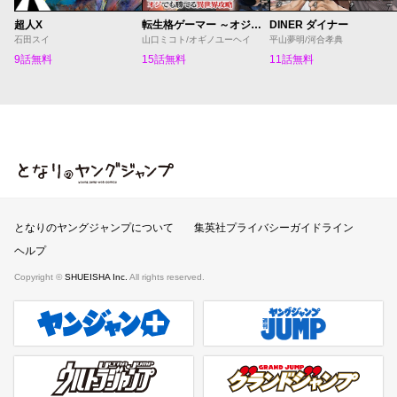
超人X
転生格ゲーマー ～オジでも勝てる異世界攻略～
DINER ダイナー
石田スイ
山口ミコト/オギノユーヘイ
平山夢明/河合孝典
9話無料
15話無料
11話無料
となりのヤングジャンプ
となりのヤングジャンプについて
集英社プライバシーガイドライン
ヘルプ
Copyright ©
SHUEISHA Inc.
All rights reserved.
ヤンジャンプラス
週刊ヤングジャンプ公式サイト
ウルトラジャンプ
グランドジャンプ