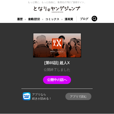
もっと隣に。もっと自由に。
集英社の“戦う”漫画サイト。
となりのヤングジャンプ
検索
ブログ
履歴
連載/読切
コミックス
漫画賞
[第65話] 超人X
公開終了しました
公開中の話へ
アプリなら
アプリで読む
続きが読める！