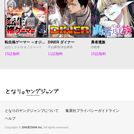
転生格ゲーマー ～オジでも勝てる異世界攻略～
DINER ダイナー
勇者遺族
山口ミコト/オギノユーヘイ
平山夢明/河合孝典
印牧巻
15話無料
11話無料
15話無料
となりのヤングジャンプ
となりのヤングジャンプについて
集英社プライバシーガイドライン
ヘルプ
Copyright ©
SHUEISHA Inc.
All rights reserved.