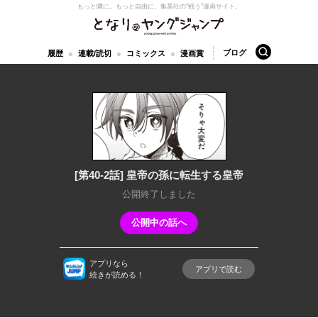
もっと隣に。もっと自由に。
集英社の“戦う”漫画サイト。
となりのヤングジャンプ
検索
ブログ
履歴
連載/読切
コミックス
漫画賞
[第40-2話] 皇帝の孫に転生する皇帝
公開終了しました
公開中の話へ
アプリなら
アプリで読む
続きが読める！