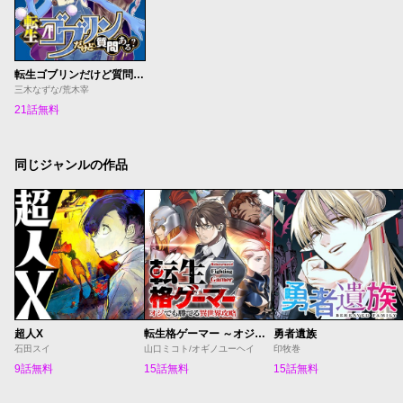
転生ゴブリンだけど質問ある？
三木なずな/荒木宰
21話無料
同じジャンルの作品
超人X
転生格ゲーマー ～オジでも勝てる異世界攻略～
勇者遺族
石田スイ
山口ミコト/オギノユーヘイ
印牧巻
9話無料
15話無料
15話無料