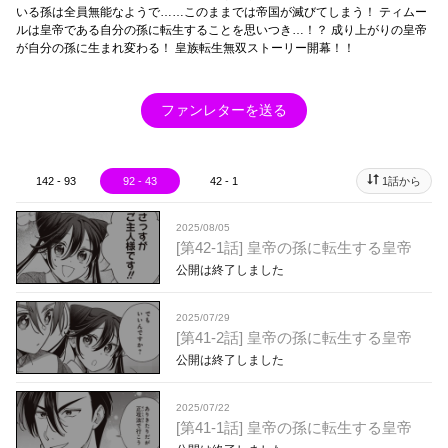
いる孫は全員無能なようで……このままでは帝国が滅びてしまう！ ティムー
ルは皇帝である自分の孫に転生することを思いつき…！？ 成り上がりの皇帝
が自分の孫に生まれ変わる！ 皇族転生無双ストーリー開幕！！
ファンレターを送る
142 - 93
92 - 43
42 - 1
1話から
2025/08/05
[第42-1話] 皇帝の孫に転生する皇帝
公開は終了しました
2025/07/29
[第41-2話] 皇帝の孫に転生する皇帝
公開は終了しました
2025/07/22
[第41-1話] 皇帝の孫に転生する皇帝