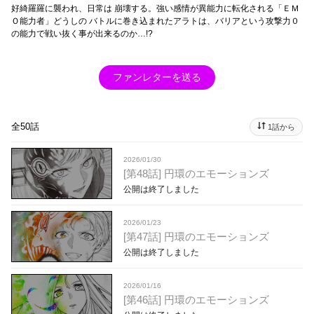
好綺羅羅に襲われ、日常は 崩壊する。強い感情が異能力に転化される「ＥＭ
Ｏ能力者」どうしの バトルに巻き込まれたアラトは、バリアという攻撃力０
の能力で戦い抜く事が出来るのか…!?
ファンレターを送る
全50話
1話から
2026/01/30
[第48話] 円環のエモーションズ
公開は終了しました
2026/01/23
[第47話] 円環のエモーションズ
公開は終了しました
2026/01/16
[第46話] 円環のエモーションズ