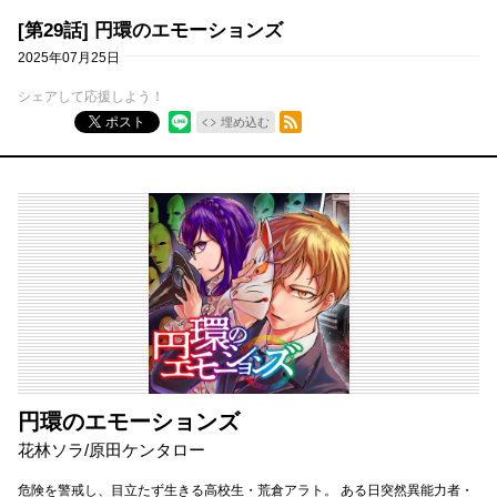
[第29話] 円環のエモーションズ
2025年07月25日
シェアして応援しよう！
RSSフィード
ポスト
埋め込む
円環のエモーションズ
花林ソラ/原田ケンタロー
危険を警戒し、目立たず生きる高校生・荒倉アラト。 ある日突然異能力者・