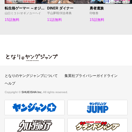
転生格ゲーマー ～オジでも勝てる異世界攻略～
DINER ダイナー
勇者遺族
山口ミコト/オギノユーヘイ
平山夢明/河合孝典
印牧巻
15話無料
11話無料
15話無料
となりのヤングジャンプ
となりのヤングジャンプについて
集英社プライバシーガイドライン
ヘルプ
Copyright ©
SHUEISHA Inc.
All rights reserved.
ヤンジャンプラス
週刊ヤングジャンプ公式サイト
ウルトラジャンプ
グランドジャンプ