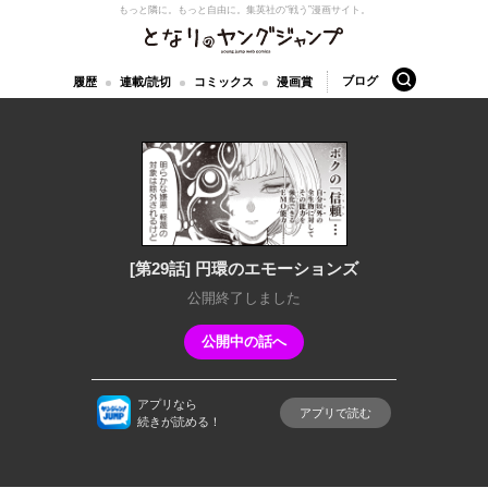
もっと隣に。もっと自由に。
集英社の“戦う”漫画サイト。
となりのヤングジャンプ
検索
ブログ
履歴
連載/読切
コミックス
漫画賞
[第29話] 円環のエモーションズ
公開終了しました
公開中の話へ
アプリなら
アプリで読む
続きが読める！