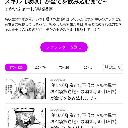
スキル【吸収】が全てを飲み込むまで～
すかいふぁーむ/高幡隆盛
高校生の中谷夕斗。いつも通りの生活を送っていたはずが 学校のクラスごと
異世界に転移してしまった。転移した高校生たちは 勇者と崇められ強力なス
キルを手に入れるのだが、夕斗の不遇スキル【吸収】で…！？
ファンレターを送る
175 - 126
125 - 76
75 - 26
25 - 1
1話から
2026/07/28
[第170話] 俺だけ不遇スキルの異世
界召喚叛逆記～最弱スキル【吸収】
が全てを飲み込むまで～
2026/07/21
[第169話] 俺だけ不遇スキルの異世
界召喚叛逆記～最弱スキル【吸収】
が全てを飲み込むまで～