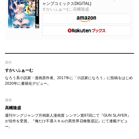
ャンプコミックスDIGITAL)
すかいふぁーむ, 高幡隆盛
原作
すかいふぁーむ
なろう系小説家・漫画原作者。2017年に「小説家になろう」に投稿をはじめ
2020年に書籍化デビュー。
漫画
高幡隆盛
週刊ヤングジャンプ月例新人漫画賞 シンマン賞97回にて『GUN SLAYER』
が佳作を受賞。『俺だけ不遇スキルの異世界召喚叛逆記』にて連載デビュ
ー。