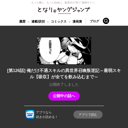
もっと隣に。もっと自由に。
集英社の“戦う”漫画サイト。
となりのヤングジャンプ
検索
ブログ
履歴
連載/読切
コミックス
漫画賞
[第126話] 俺だけ不遇スキルの異世界召喚叛逆記～最弱スキ
ル【吸収】が全てを飲み込むまで～
公開終了しました
公開中の話へ
アプリなら
アプリで読む
続きが読める！