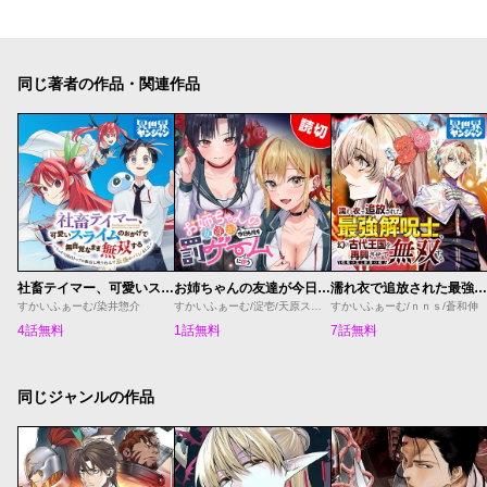
同じ著者の作品・関連作品
社畜テイマー、可愛いスライムのおかげで無自覚なまま無双する～うっかり国内トップの配信に映り込んで最強がバレました～
お姉ちゃんの友達が今日も俺を罰ゲームに使う
濡れ衣で追放された最強解呪士、幻の古代王国を再興させて無双する〜呪破の王と奈落の姫〜
すかいふぁーむ/染井惣介
すかいふぁーむ/淀壱/天原スバル
すかいふぁーむ/ｎｎｓ/蒼和伸
4話無料
1話無料
7話無料
同じジャンルの作品