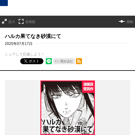
拡大
全画面
移動
ハルカ果てなき砂漠にて
2025年07月17日
シェアして応援しよう！
RSSフィード
ポスト
埋め込む