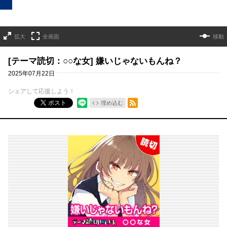
拡大
全画面
移動
[テーマ読切：○○な女] 嫌いじゃないもんね？
2025年07月22日
シェアして応援しよう！
RSSフィード
ポスト
埋め込む