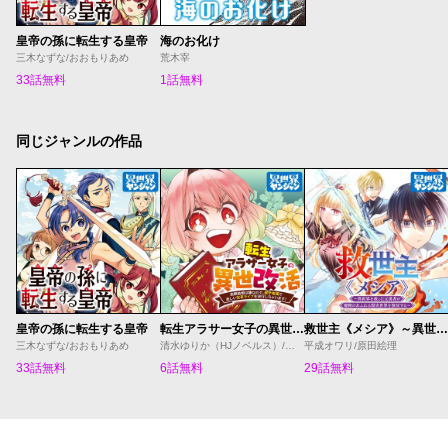
皇帝の孫に転生する皇帝
海のお化け
三木なずな/おおもりあめ
荒木宰
33話無料
1話無料
同じジャンルの作品
皇帝の孫に転生する皇帝
転生アラサー女子の異世改活 政略結婚は嫌なので、雑学知識で楽しい改革ライフを決行しちゃいます！
救世主《メシア》～異世界を救った元勇者が魔物のあふれる現実世界を無双する～
三木なずな/おおもりあめ
清水ゆりか（HJノベルス）/日野彰/すざく
平成オワリ/原田絵理
33話無料
6話無料
29話無料