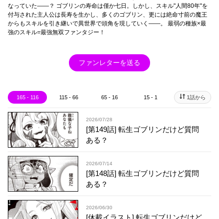
なっていた――？ ゴブリンの寿命は僅か七日。しかし、スキル"人間80年"を
付与された主人公は長寿を生かし、多くのゴブリン、更には絶命寸前の魔王
からもスキルを引き継いで異世界で頭角を現していく――。 最弱の種族×最
強のスキル=最強無双ファンタジー！
ファンレターを送る
165 - 116
115 - 66
65 - 16
15 - 1
1話から
2026/07/28
[第149話] 転生ゴブリンだけど質問
ある？
2026/07/14
[第148話] 転生ゴブリンだけど質問
ある？
2026/06/30
[休載イラスト] 転生ゴブリンだけど