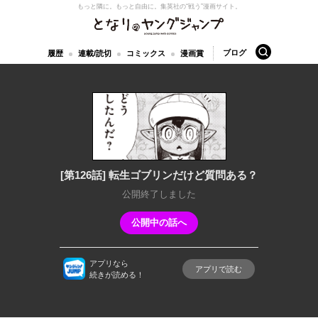
もっと隣に。もっと自由に。
集英社の“戦う”漫画サイト。
となりのヤングジャンプ
検索
ブログ
履歴
連載/読切
コミックス
漫画賞
[第126話] 転生ゴブリンだけど質問ある？
公開終了しました
公開中の話へ
アプリなら
アプリで読む
続きが読める！