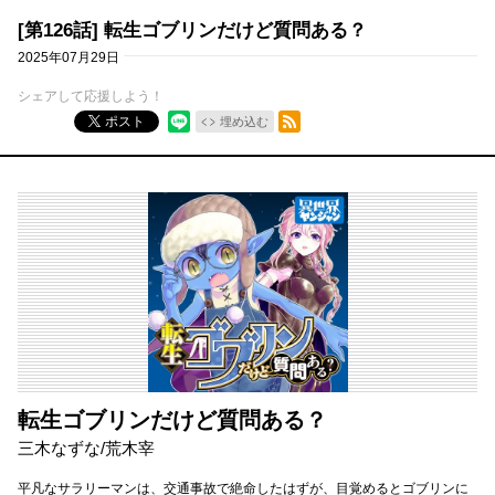
[第126話] 転生ゴブリンだけど質問ある？
2025年07月29日
シェアして応援しよう！
RSSフィード
ポスト
埋め込む
転生ゴブリンだけど質問ある？
三木なずな/荒木宰
平凡なサラリーマンは、交通事故で絶命したはずが、目覚めるとゴブリンに