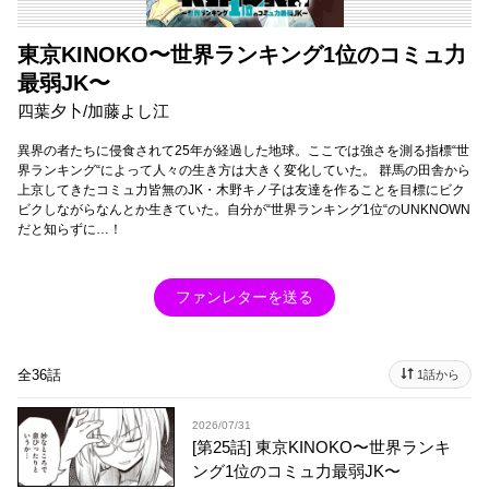
東京KINOKO〜世界ランキング1位のコミュ力
最弱JK〜
四葉夕卜/加藤よし江
異界の者たちに侵食されて25年が経過した地球。ここでは強さを測る指標“世
界ランキング“によって人々の生き方は大きく変化していた。 群馬の田舎から
上京してきたコミュ力皆無のJK・木野キノ子は友達を作ることを目標にビク
ビクしながらなんとか生きていた。自分が“世界ランキング1位“のUNKNOWN
だと知らずに…！
ファンレターを送る
全36話
1話から
2026/07/31
[第25話] 東京KINOKO〜世界ランキ
ング1位のコミュ力最弱JK〜