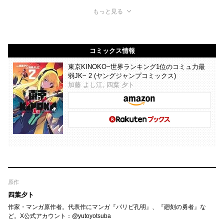
もっと見る
コミックス情報
東京KINOKO~世界ランキング1位のコミュ力最
弱JK~ 2 (ヤングジャンプコミックス)
加藤 よし江, 四葉 夕ト
原作
四葉夕ト
作家・マンガ原作者。代表作にマンガ『パリピ孔明』、『廻刻の勇者』な
ど。X公式アカウント：@yutoyotsuba