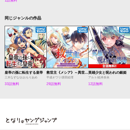
1話無料
同じジャンルの作品
皇帝の孫に転生する皇帝
救世主《メシア》～異世界を救った元勇者が魔物のあふれる現実世界を無双する～
英雄少女と呪われの銀姫
三木なずな/おおもりあめ
平成オワリ/原田絵理
アルト/絵本奈央
33話無料
29話無料
12話無料
となりのヤングジャンプ