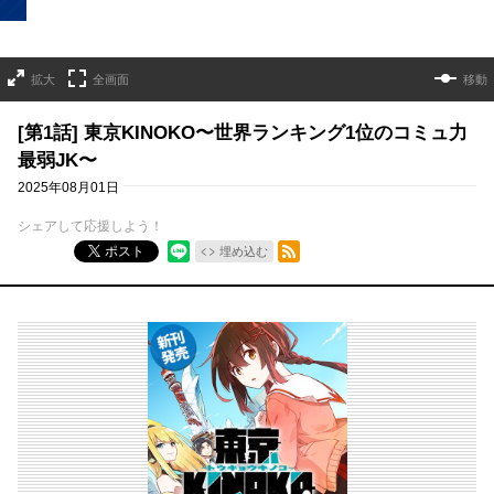
拡大
全画面
移動
[第1話] 東京KINOKO〜世界ランキング1位のコミュ力
最弱JK〜
2025年08月01日
シェアして応援しよう！
RSSフィード
ポスト
埋め込む