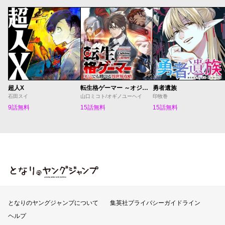
超人X
転生格ゲーマー ～オジでも勝てる異世界攻略～
勇者遺族
石田スイ
山口ミコト/オギノユーヘイ
印牧巻
9話無料
15話無料
15話無料
となりのヤングジャンプ
となりのヤングジャンプについて
集英社プライバシーガイドライン
ヘルプ