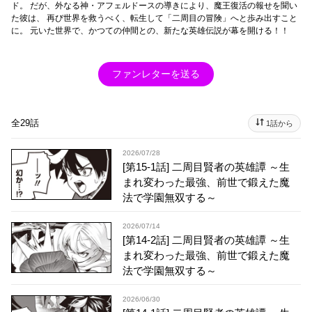
ド。 だが、外なる神・アフェルドースの導きにより、魔王復活の報せを聞い
た彼は、 再び世界を救うべく、転生して「二周目の冒険」へと歩み出すこと
に。 元いた世界で、かつての仲間との、新たな英雄伝説が幕を開ける！！
ファンレターを送る
全29話
1話から
2026/07/28
[第15-1話] 二周目賢者の英雄譚 ～生
まれ変わった最強、前世で鍛えた魔
法で学園無双する～
2026/07/14
[第14-2話] 二周目賢者の英雄譚 ～生
まれ変わった最強、前世で鍛えた魔
法で学園無双する～
2026/06/30