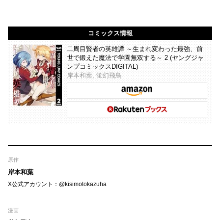
コミックス情報
二周目賢者の英雄譚 ～生まれ変わった最強、前
世で鍛えた魔法で学園無双する～ 2 (ヤングジャ
ンプコミックスDIGITAL)
岸本和葉, 蛍幻飛鳥
原作
岸本和葉
X公式アカウント：@kisimotokazuha
漫画