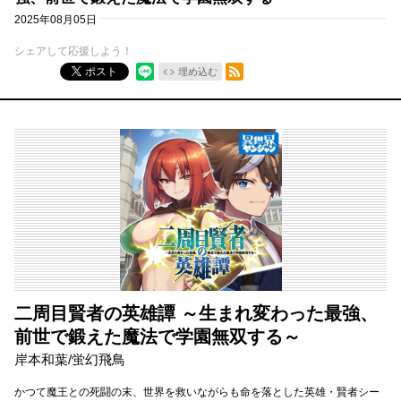
2025年08月05日
シェアして応援しよう！
RSSフィード
ポスト
埋め込む
二周目賢者の英雄譚 ～生まれ変わった最強、
前世で鍛えた魔法で学園無双する～
岸本和葉/蛍幻飛鳥
かつて魔王との死闘の末、世界を救いながらも命を落とした英雄・賢者シー