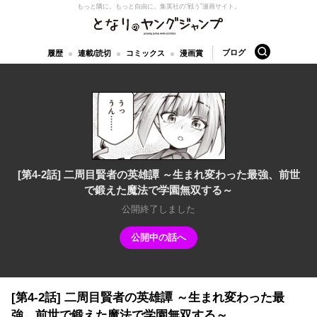
もっと隣に。もっと自由に。
集英社の“戦う”漫画サイト。
となりのヤングジャンプ
検索
ブログ
履歴
連載/読切
コミックス
漫画賞
[第4-2話] 二周目賢者の英雄譚 ～生まれ変わった最強、前世
で鍛えた魔法で学園無双する～
公開終了しました
公開中の話へ
[第4-2話] 二周目賢者の英雄譚 ～生まれ変わった最
強、前世で鍛えた魔法で学園無双する～