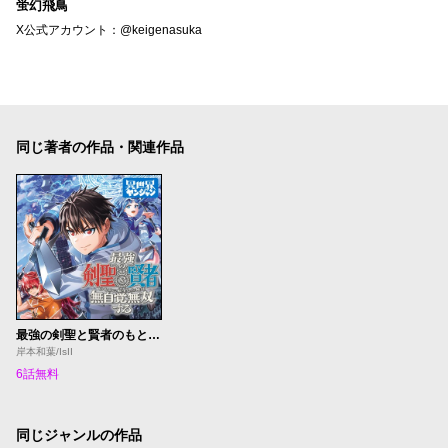
蛍幻飛鳥
X公式アカウント：@keigenasuka
同じ著者の作品・関連作品
最強の剣聖と賢者のもとに転生した俺は無自覚無双する
岸本和葉/IsII
6話無料
同じジャンルの作品