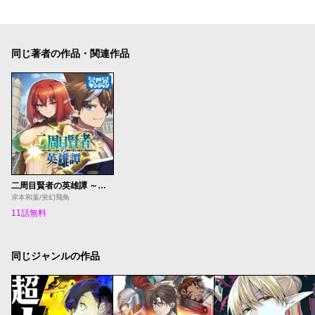
同じ著者の作品・関連作品
二周目賢者の英雄譚 ～生まれ変わった最強、前世で鍛えた魔法で学園無双する～
岸本和葉/蛍幻飛鳥
11話無料
同じジャンルの作品