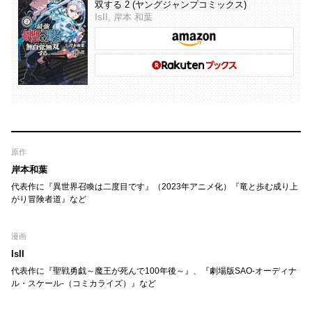
双する 2 (ヤングジャンプコミックス)
IsII, 岸本 和葉
原作
岸本和葉
代表作に『異世界召喚は二度目です』（2023年アニメ化）『竜と歩む成り上
がり冒険者道』など
漫画
IsII
代表作に『聖戦勇戯～魔王が死んで100年後～』、『劇場版SAO-オーディナ
ル・スケール-（コミカライズ）』など