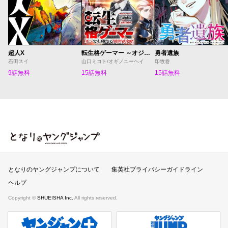
超人X
転生格ゲーマー ～オジでも勝てる異世界攻略～
勇者遺族
石田スイ
山口ミコト/オギノユーヘイ
印牧巻
9話無料
15話無料
15話無料
となりのヤングジャンプ
となりのヤングジャンプについて
集英社プライバシーガイドライン
ヘルプ
Copyright ©
SHUEISHA Inc.
All rights reserved.
ヤンジャンプラス
週刊ヤングジャンプ公式サイト