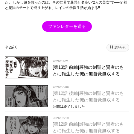
た。 しかし彼を救ったのは、その世界で最恐と名高い“2人の美女”で──!? 剣
と魔法のチートで成り上がる、レインの学園生活が始まる!!
ファンレターを送る
全26話
1話から
2026/07/21
[第13話 前編]最強の剣聖と賢者のも
とに転生した俺は無自覚無双する
2026/06/09
[第12話 後編]最強の剣聖と賢者のも
とに転生した俺は無自覚無双する
公開は終了しました
2026/05/19
[第12話 前編]最強の剣聖と賢者のも
とに転生した俺は無自覚無双する