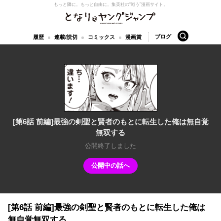
もっと隣に。もっと自由に。
集英社の“戦う”漫画サイト。
となりのヤングジャンプ
検索
ブログ
履歴
連載/読切
コミックス
漫画賞
[第6話 前編]最強の剣聖と賢者のもとに転生した俺は無自覚
無双する
公開終了しました
公開中の話へ
[第6話 前編]最強の剣聖と賢者のもとに転生した俺は
無自覚無双する