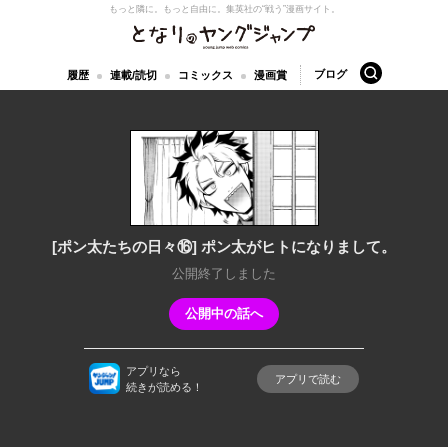
もっと隣に。もっと自由に。
集英社の“戦う”漫画サイト。
となりのヤングジャンプ
検索
ブログ
履歴
連載/読切
コミックス
漫画賞
[ポン太たちの日々⑯] ポン太がヒトになりまして。
公開終了しました
公開中の話へ
アプリなら
アプリで読む
続きが読める！