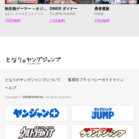
転生格ゲーマー ～オジでも勝てる異世界攻略～
DINER ダイナー
勇者遺族
山口ミコト/オギノユーヘイ
平山夢明/河合孝典
印牧巻
15話無料
11話無料
15話無料
となりのヤングジャンプ
となりのヤングジャンプについて
集英社プライバシーガイドライン
ヘルプ
Copyright ©
SHUEISHA Inc.
All rights reserved.
ヤンジャンプラス
週刊ヤングジャンプ公式サイト
ウルトラジャンプ
グランドジャンプ