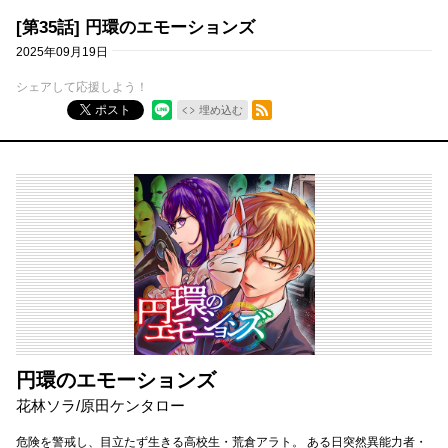
[第35話] 円環のエモーションズ
2025年09月19日
シェアして応援しよう！
RSSフィード
ポスト
埋め込む
円環のエモーションズ
花林ソラ/原田ケンタロー
危険を警戒し、目立たず生きる高校生・荒倉アラト。 ある日突然異能力者・