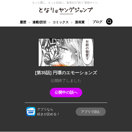
もっと隣に。もっと自由に。
集英社の“戦う”漫画サイト。
となりのヤングジャンプ
検索
ブログ
履歴
連載/読切
コミックス
漫画賞
[第35話] 円環のエモーションズ
公開終了しました
公開中の話へ
アプリなら
アプリで読む
続きが読める！