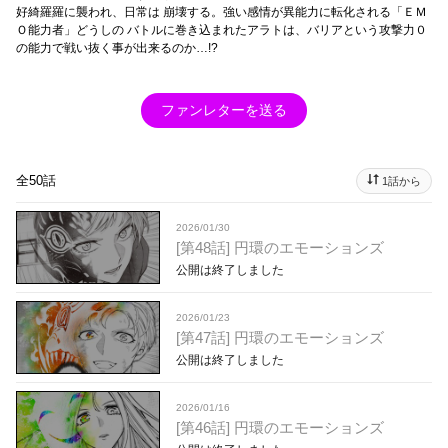
好綺羅羅に襲われ、日常は 崩壊する。強い感情が異能力に転化される「ＥＭ
Ｏ能力者」どうしの バトルに巻き込まれたアラトは、バリアという攻撃力０
の能力で戦い抜く事が出来るのか…!?
ファンレターを送る
全50話
1話から
2026/01/30
[第48話] 円環のエモーションズ
公開は終了しました
2026/01/23
[第47話] 円環のエモーションズ
公開は終了しました
2026/01/16
[第46話] 円環のエモーションズ