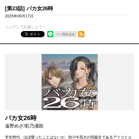
[第23話] バカ女26時
2025年09月17日
シェアして応援しよう！
RSSフィード
ポスト
埋め込む
バカ女26時
遠野めざ/彩乃浦助
学生時代、ほぼ喋ったことはないが、幼小中高大の同級生であるアツコとユ