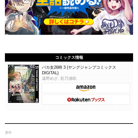
コミックス情報
バカ女26時 3 (ヤングジャンプコミックス
DIGITAL)
遠野めざ, 彩乃浦助
原作