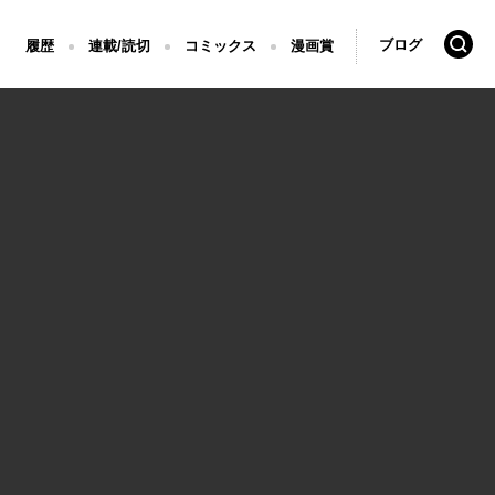
検索
ブログ
履歴
連載/読切
コミックス
漫画賞