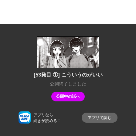
[53発目 ①] こういうのがいい
公開終了しました
公開中の話へ
アプリなら
アプリで読む
続きが読める！