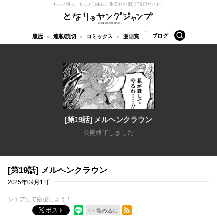
もっと隣に。もっと自由に。
集英社の“戦う”漫画サイト。
となりのヤングジャンプ
検索
ブログ
履歴
連載/読切
コミックス
漫画賞
[第19話] メルヘンクラウン
公開終了しました
[第19話] メルヘンクラウン
2025年09月11日
シェアして応援しよう！
RSSフィード
ポスト
埋め込む