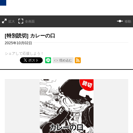
拡大
全画面
移動
[特別読切] カレーの口
2025年10月02日
シェアして応援しよう！
RSSフィード
ポスト
埋め込む