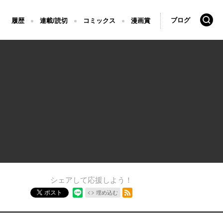
検索
ブログ
履歴
連載/読切
コミックス
漫画賞
シェアして応援しよう！
RSSフィード
ポスト
埋め込む