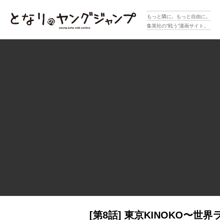
となりのヤングジャンプ
もっと隣に。もっと自由に。
集英社の“戦う”漫画サイト。
[第8話] 東京KINOKO〜