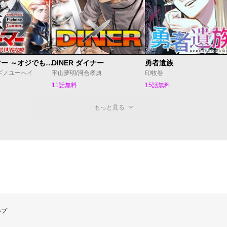
転生格ゲーマー ～オジでも勝てる異世界攻略～
DINER ダイナー
勇者遺族
ギノユーヘイ
平山夢明/河合孝典
印牧巻
11話無料
15話無料
もっと見る
ルプ