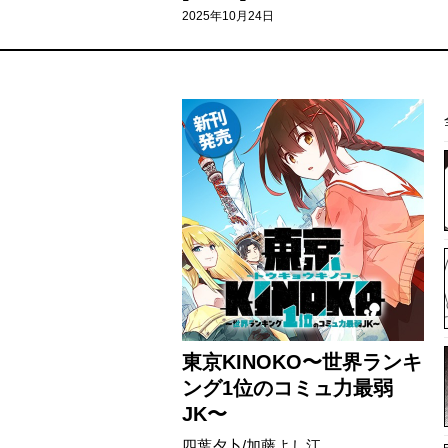
2025年10月24日
東京KINOKO〜世界ランキ
ング1位のコミュ力最弱
JK〜
四葉夕卜/加藤よし江