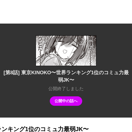
[第8話] 東京KINOKO〜世界ランキング1位のコミュ力最
弱JK〜
公開終了しました
公開中の話へ
世界ランキング1位のコミュ力最弱JK〜