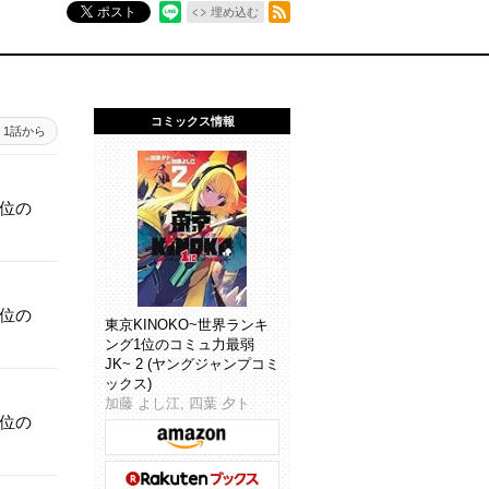
RSSフィード
ポスト
埋め込む
コミックス情報
1話から
1位の
1位の
東京KINOKO~世界ランキ
ング1位のコミュ力最弱
JK~ 2 (ヤングジャンプコミ
ックス)
加藤 よし江, 四葉 夕ト
1位の