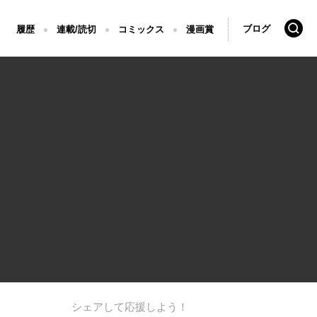
検索
ブログ
履歴
連載/読切
コミックス
漫画賞
シェアして応援しよう！