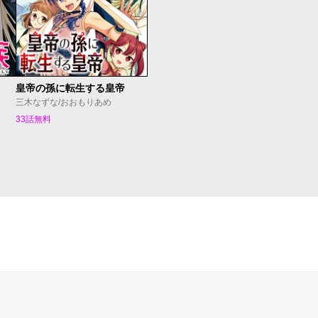
皇帝の孫に転生する皇帝
三木なずな/おおもりあめ
33話無料