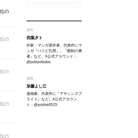
1位の
原作
四葉夕ト
1位の
作家・マンガ原作者。代表作にマ
ンガ『パリピ孔明』、『廻刻の勇
者』など。X公式アカウント：
@yutoyotsuba
1位の
漫画
加藤よし江
漫画家。代表作に『アサシンズプ
ライド』など。X公式アカウン
1位の
ト：@yoshie0525
1位の