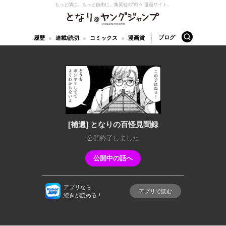
もっと隣に。もっと自由に。
集英社の“戦う”漫画サイト。
となりのヤングジャンプ
検索
ブログ
履歴
連載/読切
コミックス
漫画賞
[補遺] となりの百怪見聞録
公開終了しました
公開中の話へ
アプリなら
アプリで読む
続きが読める！