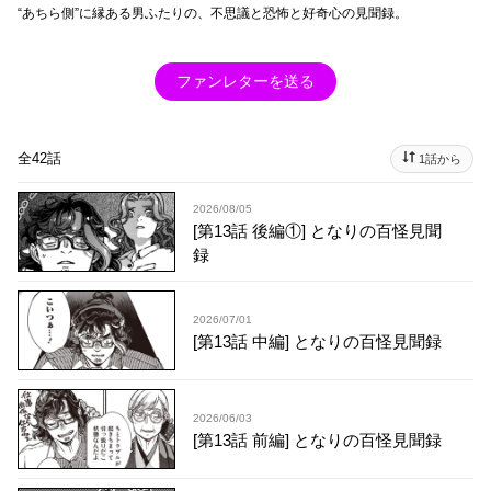
“あちら側”に縁ある男ふたりの、不思議と恐怖と好奇心の見聞録。
ファンレターを送る
全42話
1話から
2026/08/05
[第13話 後編①] となりの百怪見聞
録
2026/07/01
[第13話 中編] となりの百怪見聞録
2026/06/03
[第13話 前編] となりの百怪見聞録