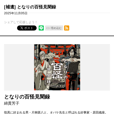
[補遺] となりの百怪見聞録
2025年11月05日
シェアして応援しよう！
RSSフィード
ポスト
埋め込む
となりの百怪見聞録
綿貫芳子
怪異に好まれる男・片桐甚八と、オバケ先生と呼ばれる好事家・原田織座。