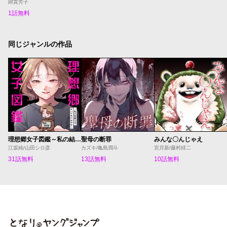
綿貫芳子
1話無料
同じジャンルの作品
理想郷女子図鑑～私の結婚生活、とっても幸せです～
聖母の断罪
みんな〇んじゃえ
江坂純/山田シロ彦
カズキ/亀島潤斗
宮月新/藤村緋二
31話無料
13話無料
10話無料