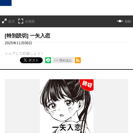
拡大
全画面
移動
[特別読切] 一矢入恋
2025年11月06日
シェアして応援しよう！
RSSフィード
ポスト
埋め込む