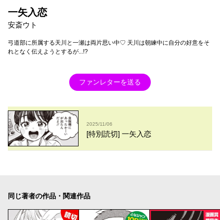
一矢入恋
安斎ウト
弓道部に所属する天川と一瀬は両片思い中♡ 天川は朝練中に自分の好意をそ
れとなく伝えようとするが...!?
ファンレターを送る
2025/11/06
[特別読切] 一矢入恋
同じ著者の作品・関連作品