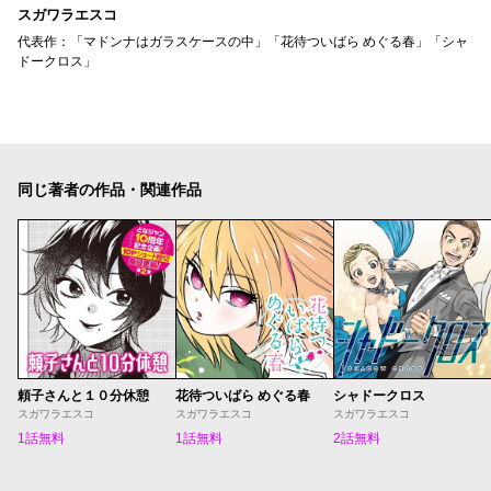
スガワラエスコ
代表作：「マドンナはガラスケースの中」「花待ついばら めぐる春」「シャ
ドークロス」
同じ著者の作品・関連作品
頼子さんと１０分休憩
花待ついばら めぐる春
シャドークロス
スガワラエスコ
スガワラエスコ
スガワラエスコ
1話無料
1話無料
2話無料