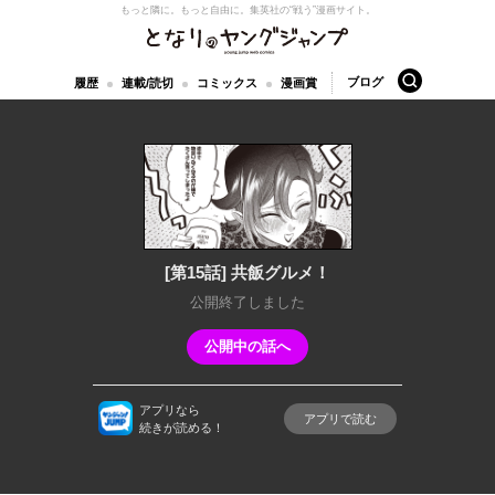
もっと隣に。もっと自由に。
集英社の“戦う”漫画サイト。
となりのヤングジャンプ
検索
ブログ
履歴
連載/読切
コミックス
漫画賞
[第15話] 共飯グルメ！
公開終了しました
公開中の話へ
アプリなら
アプリで読む
続きが読める！