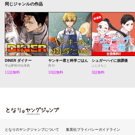
同じジャンルの作品
DINER ダイナー
ヤンキー君と科学ごはん
シュガーハイに放課後
平山夢明/河合孝典
岡 叶
ふじさちこ
11話無料
10話無料
3話無料
となりのヤングジャンプ
となりのヤングジャンプについて
集英社プライバシーガイドライン