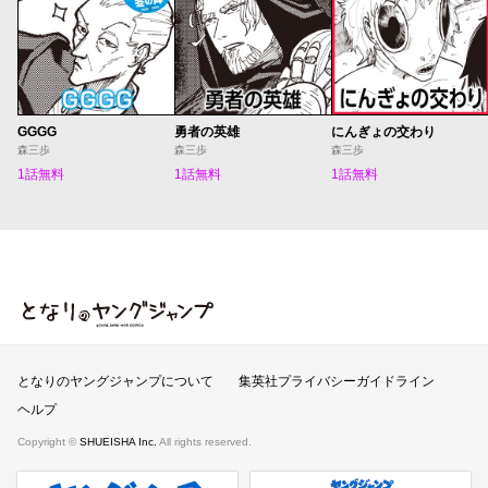
GGGG
勇者の英雄
にんぎょの交わり
森三歩
森三歩
森三歩
1話無料
1話無料
1話無料
となりのヤングジャンプ
となりのヤングジャンプについて
集英社プライバシーガイドライン
ヘルプ
Copyright ©
SHUEISHA Inc.
All rights reserved.
ヤンジャンプラス
週刊ヤングジャンプ公式サイト