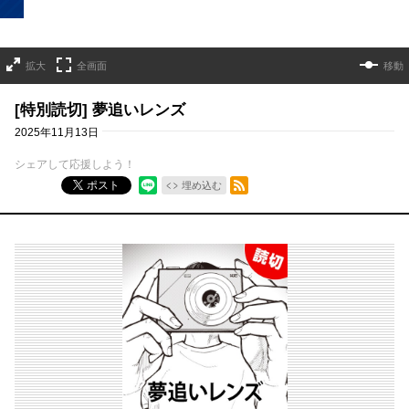
拡大
全画面
移動
[特別読切] 夢追いレンズ
2025年11月13日
シェアして応援しよう！
RSSフィード
ポスト
埋め込む